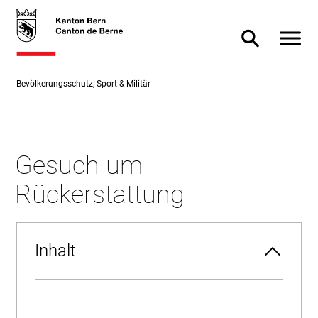
Direkt
skiplink.toNavigation
skiplink.toStartPage
Direkt
zum
zur
Navigat
Suche ein- od
Inhalt
Suche
Bevölkerungsschutz, Sport & Militär
Gesuch um
Rückerstattung
Inhalt